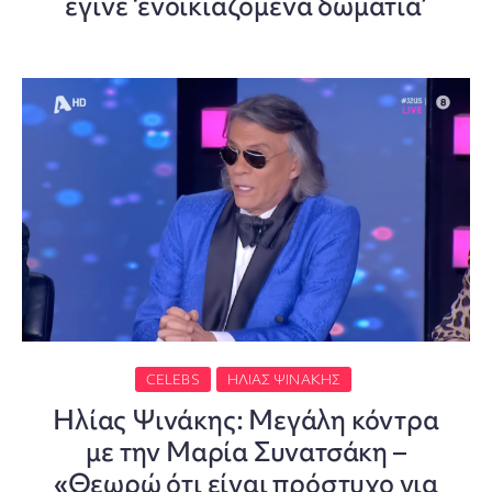
έγινε ‘ενοικιαζόμενα δωμάτια’
CELEBS
ΗΛΊΑΣ ΨΙΝΆΚΗΣ
Ηλίας Ψινάκης: Μεγάλη κόντρα
με την Μαρία Συνατσάκη –
«Θεωρώ ότι είναι πρόστυχο για