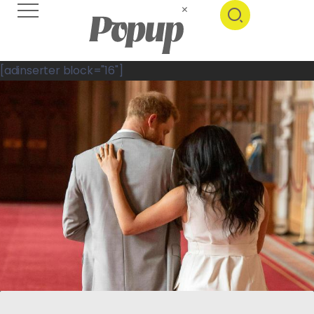
[adinserter block="16"]