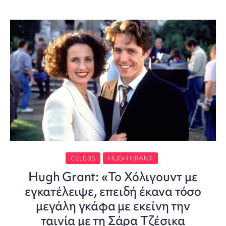
CELEBS
HUGH GRANT
Hugh Grant: «Το Χόλιγουντ με
εγκατέλειψε, επειδή έκανα τόσο
μεγάλη γκάφα με εκείνη την
ταινία με τη Σάρα Τζέσικα