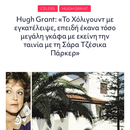
CELEBS
HUGH GRANT
Hugh Grant: «Το Χόλιγουντ με
εγκατέλειψε, επειδή έκανα τόσο
μεγάλη γκάφα με εκείνη την
ταινία με τη Σάρα Τζέσικα
Πάρκερ»