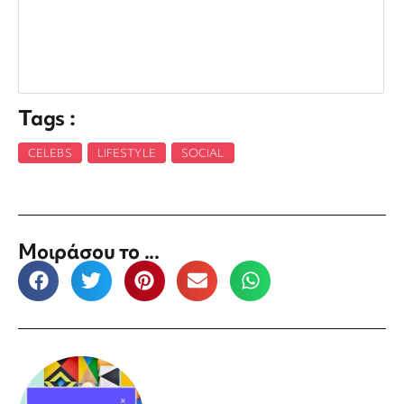
Tags :
CELEBS
,
LIFESTYLE
,
SOCIAL
Μοιράσου το ...