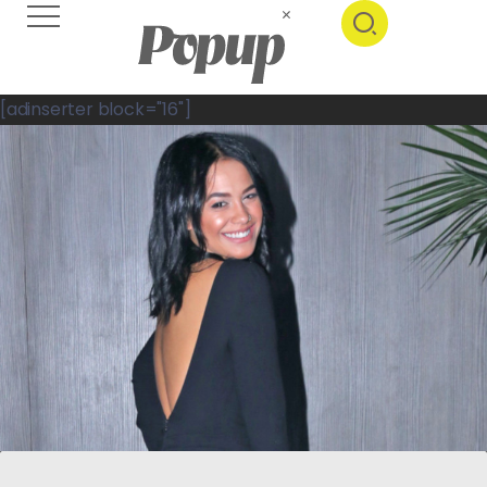
[adinserter block="16"]