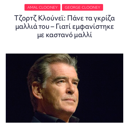
AMAL CLOONEY
GEORGE CLOONEY
Τζορτζ Κλούνεϊ: Πάνε τα γκρίζα
μαλλιά του – Γιατί εμφανίστηκε
με καστανό μαλλί