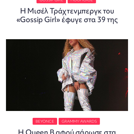
Η Μισέλ Τράχτενμπεργκ του
«Gossip Girl» έφυγε στα 39 της
BEYONCE
GRAMMY AWARDS
H Queen B αφού σάρωσε στα