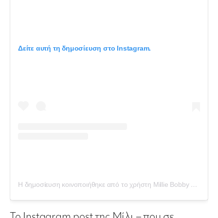
Δείτε αυτή τη δημοσίευση στο Instagram.
Η δημοσίευση κοινοποιήθηκε από το χρήστη Millie Bobby Brown (@milliebobbybrown)
Το Instagram post της Μίλι – που σε