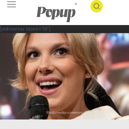
[adinserter block="16"]
©wikimedia-commons