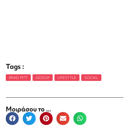
Tags :
BRAD PITT
,
GOSSIP
,
LIFESTYLE
,
SOCIAL
Μοιράσου το ...