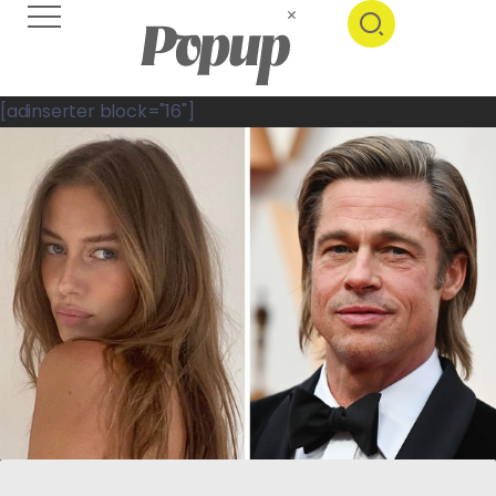
[adinserter block="16"]