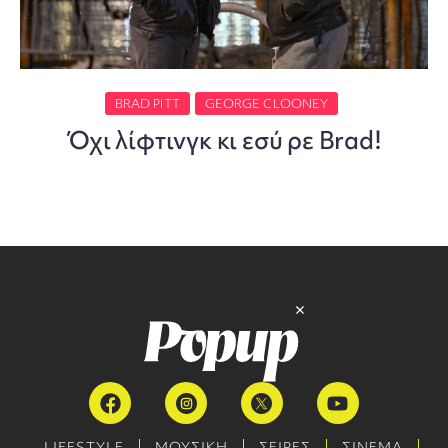
BRAD PITT
GEORGE CLOONEY
Όχι λίφτινγκ κι εσύ ρε Brad!
LIFESTYLE
ΜΟΥΣΙΚΗ
ΣΕΙΡΕΣ
ΣΙΝΕΜΑ