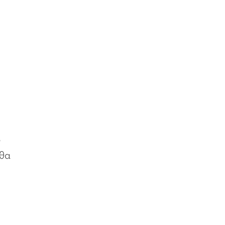
3
 θα