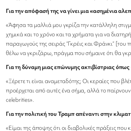
Για την απόφασή της να γίνει μια «ασημένια αλε
«Άφησα τα μαλλιά μου γκρίζα την κατάλληλη στιγμ
χημικά και το χρόνο και τα χρήματα για να διατηρ
παραγωγούς της σειράς “Γκρέις και Φράνκι” [του τ
θέλω να γκριζάρω, πράγμα που σήμαινε ότι θα γκρί
Για τη δύναμη μιας επώνυμης ακτιβίστριας όπως
«Ξέρετε τι είναι αναμεταδότης; Οι κεραίες που βλ
προέρχεται από αυτές ένα σήμα, αλλά το παίρνουν 
celebrities».
Για την πολιτική του Τραμπ απέναντι στην κλιμα
«Είμαι της άποψης ότι οι διαβολικές πράξεις που 