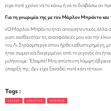
είχα ποτέ χρόνο να το κάνω ή να το διαβάσω αν 
Για τη γνωριμία της με τον Μάρλον Μπράντο και
«Ο Μάρλον Μπράντο ήταν απογοητευτικός αλλά σπ
γιατί αισθανόταν τις ανασφάλειές μου και την έλ
του Λι Στράσμπεργκ όπου ήρθε καθυστερημένη, μπή
ήταν σωματικά διεγερμένοι από το γεγονός ότι ήταν
μιλήσουμε. Έλαμπε! Μια απίστευτη λάμψη έβγαινε 
ύπαρξή της. Δεν είχα ξαναδεί ποτέ κάτι τέτοιο».
Tags :
CELEBS
,
LIFESTYLE
,
ΚΌΣΜΟΣ