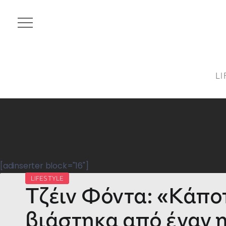
LI
[adinserter block="16"]
LIFESTYLE
Τζέιν Φόντα: «Κάπο
βιάστηκα από έναν 