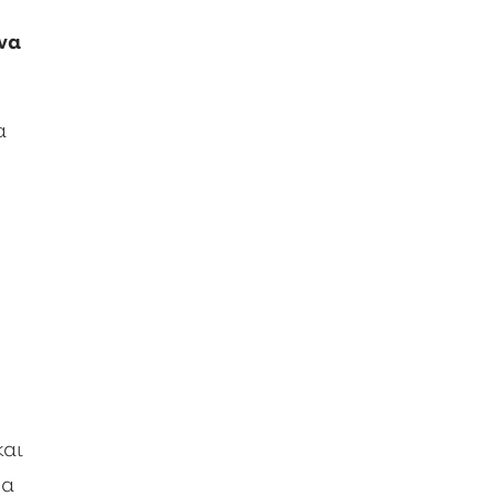
 να
α
και
θα