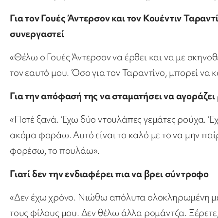
Για τον Γουές Άντερσον και τον Κουέντιν Ταραντ
συνεργαστεί
«Θέλω ο Γουές Άντερσον να έρθει και να με σκηνοθε
τον εαυτό μου. Όσο για τον Ταραντίνο, μπορεί να κάν
Για την απόφασή της να σταματήσει να αγοράζει
«Ποτέ ξανά. Έχω δύο ντουλάπες γεμάτες ρούχα. Έ
ακόμα φοράω. Αυτό είναι το καλό με το να μην παίρ
φορέσω, το πουλάω».
Γιατί δεν την ενδιαφέρει πια να βρει σύντροφο
«Δεν έχω χρόνο. Νιώθω απόλυτα ολοκληρωμένη με τ
τους φίλους μου. Δεν θέλω άλλα ρομάντζα. Ξέρετε,