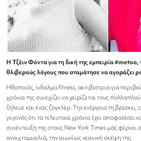
Η Τζέιν Φόντα για τη δική της εμπειρία #metoo,
θλιβερούς λόγους που σταμάτησε να αγοράζει ρο
Hθοποιός, ίνδαλμα fitness, ακτιβίστρια για περιβ
χρόνια της συνεχίζει να χειρίζεται τους πολλαπλο
ζήλευε και ένας ζογκλέρ. Την ενέργεια τη βρίσκει,
γεγονός ότι τα τελευταία χρόνια έχει αποφασίσει ν
συνέντευξή της στους New York Times μάς φέρνει σ
ανοιχτομυαλιά, την αιωνίως νεανική σκέψη της.