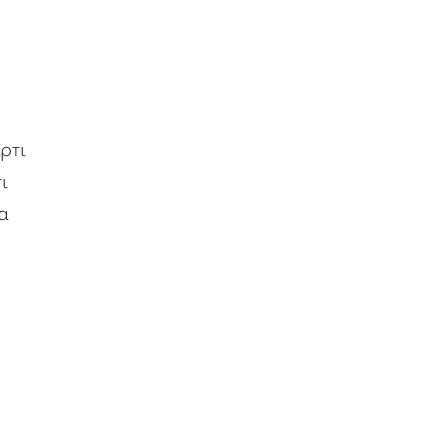
ρτι
ι
α