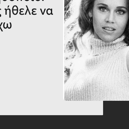
 ήθελε να
έχω