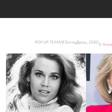
POP UP TEAM
/
8 Σεπτεμβρίου, 2020
/
0
Shar