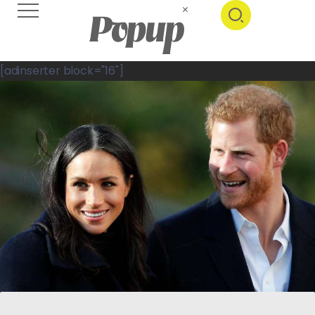
[adinserter block="16"]