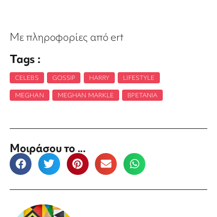
Με πληροφορίες από ert
Tags :
CELEBS
,
GOSSIP
,
HARRY
,
LIFESTYLE
,
MEGHAN
,
MEGHAN MARKLE
,
ΒΡΕΤΑΝΊΑ
Μοιράσου το ...