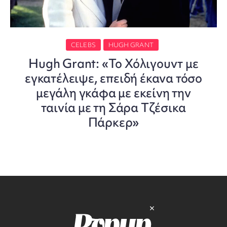
CELEBS
HUGH GRANT
Hugh Grant: «Το Χόλιγουντ με
εγκατέλειψε, επειδή έκανα τόσο
μεγάλη γκάφα με εκείνη την
ταινία με τη Σάρα Τζέσικα
Πάρκερ»