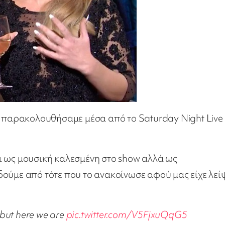
υ παρακολουθήσαμε μέσα από το Saturday Night Live
ι ως μουσική καλεσμένη στο show αλλά ως
ούμε από τότε που το ανακοίνωσε αφού μας είχε λεί
but here we are
pic.twitter.com/V5FjxuQqG5