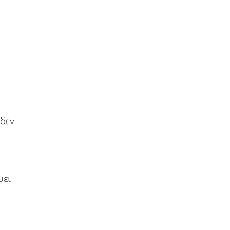
 δεν
ψει