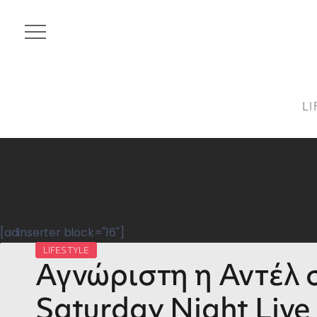
LI
[adinserter block="16"]
LIFESTYLE
Αγνώριστη η Αντέλ 
Saturday Night Live