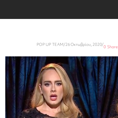
POP UP TEAM
/
26 Οκτωβρίου, 2020
/
0
Share