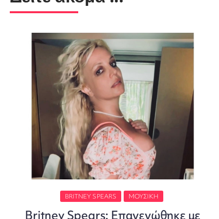
BRITNEY SPEARS
ΜΟΥΣΙΚΉ
Britney Spears: Επανενώθηκε με