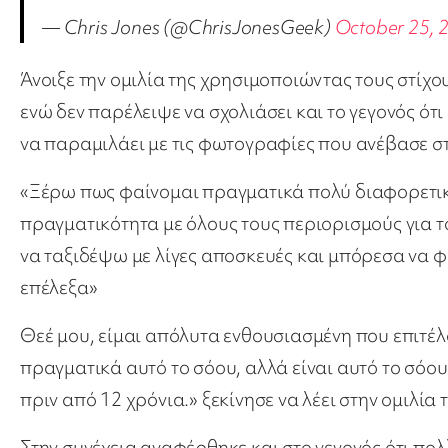
— Chris Jones (@ChrisJonesGeek)
October 25, 
Άνοιξε την ομιλία της χρησιμοποιώντας τους στίχους
ενώ δεν παρέλειψε να σχολιάσει και το γεγονός ότι 
να παραμιλάει με τις φωτογραφίες που ανέβασε στ
«Ξέρω πως φαίνομαι πραγματικά πολύ διαφορετική
πραγματικότητα με όλους τους περιορισμούς για τ
να ταξιδέψω με λίγες αποσκευές και μπόρεσα να φέ
επέλεξα»
Θεέ μου, είμαι απόλυτα ενθουσιασμένη που επιτέ
πραγματικά αυτό το σόου, αλλά είναι αυτό το σόου
πριν από 12 χρόνια.» ξεκίνησε να λέει στην ομιλία τ
Στην συνέχεια αναφέρθηκε και στο γεγονός ότι πολ