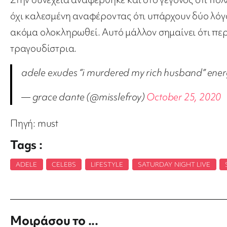
όχι καλεσμένη αναφέροντας ότι υπάρχουν δύο λόγοι
ακόμα ολοκληρωθεί. Αυτό μάλλον σημαίνει ότι πε
τραγουδίστρια.
adele exudes “i murdered my rich husband” ene
— grace dante (@misslefroy)
October 25, 2020
Πηγή: must
Tags :
ADELE
,
CELEBS
,
LIFESTYLE
,
SATURDAY NIGHT LIVE
,
Μοιράσου το ...