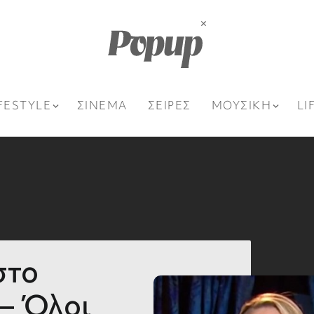
FESTYLE
ΣΙΝΕΜΑ
ΣΕΙΡΕΣ
ΜΟΥΣΙΚΗ
LI
στο
 – Όλοι