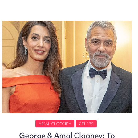
AMAL CLOONEY
CELEBS
George & Amal Clooney: Το