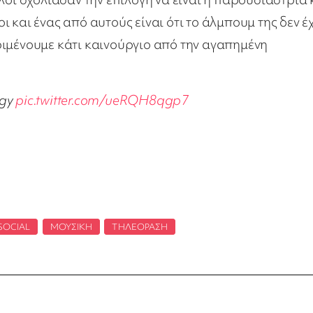
 και ένας από αυτούς είναι ότι το άλμπουμ της δεν έχ
ριμένουμε κάτι καινούργιο από την αγαπημένη
rgy
pic.twitter.com/ueRQH8qgp7
SOCIAL
,
ΜΟΥΣΙΚΉ
,
ΤΗΛΕΌΡΑΣΗ