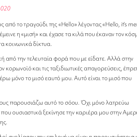
2020
 από το τραγούδι της «Hello» λέγοντας «Hello, it’s me
έμεινε η «μισή» και έχασε τα κιλά που έκαναν τον κόσ
α κοινωνικά δίκτυα.
 από την τελευταία φορά που με είδατε. Αλλά στην
ον κορωνοϊό και τις ταξιδιωτικές απαγορεύσεις, έπρε
ρω μόνο το μισό εαυτό μου. Αυτό είναι το μισό που
λους παρουσιάζω αυτό το σόου. Όχι μόνο λατρεύω
 που ουσιαστικά ξεκίνησε την καριέρα μου στην Αμερ
ης.
λοί σχολίασαν την επιλογή να είναι η παρουσιάστρια 