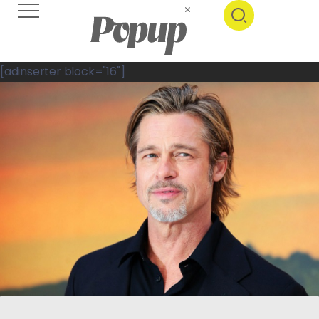
[adinserter block="16"]