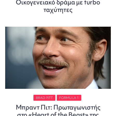
Οικογενειακό δράμα με turbo
ταχύτητες
BRAD PITT
FORMULA 1
Μπραντ Πιτ: Πρωταγωνιστής
στο «Heart of the Beast» της