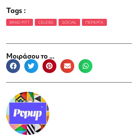
Tags :
BRAD PITT
,
CELEBS
,
SOCIAL
,
ΠΕΡΊΕΡΓΑ
Μοιράσου το ...