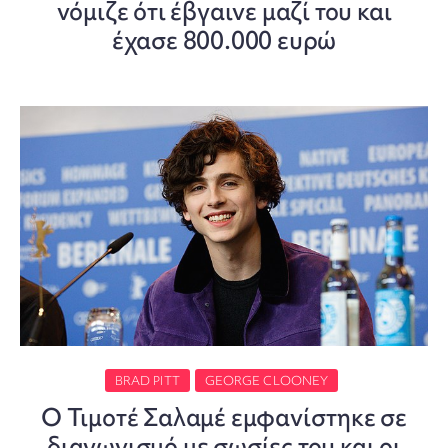
νόμιζε ότι έβγαινε μαζί του και
έχασε 800.000 ευρώ
BRAD PITT
GEORGE CLOONEY
O Τιμοτέ Σαλαμέ εμφανίστηκε σε
διαγωνισμό με σωσίες του και οι