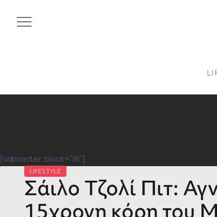
LI
[adinserter block="16"]
LIFESTYLE
Σάιλο Τζολί Πιτ: Αγ
15χρονη κόρη του 