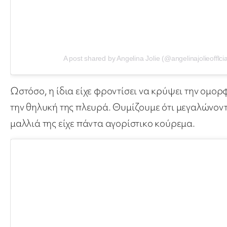
A post shared by Angelina Jolie️️ (@angelinajolieofflcia
Ωστόσο, η ίδια είχε φροντίσει να κρύψει την ομορ
την θηλυκή της πλευρά. Θυμίζουμε ότι μεγαλώνοντας
μαλλιά της είχε πάντα αγορίστικο κούρεμα.