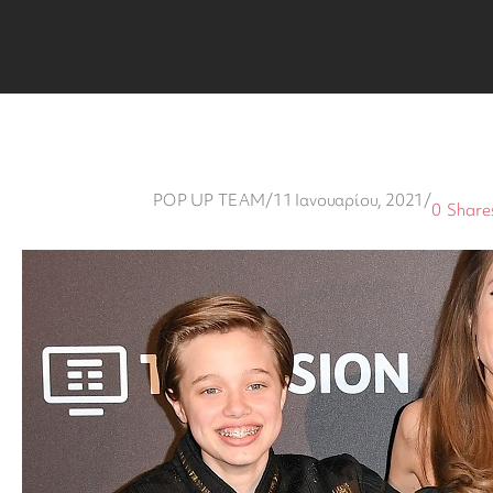
POP UP TEAM
/
11 Ιανουαρίου, 2021
/
0
Share