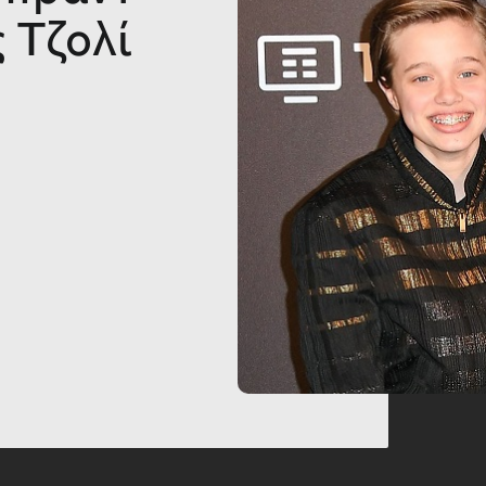
ς Τζολί