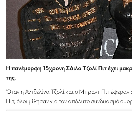
Η πανέμορφη 15χρονη Σάιλο Τζολί Πιτ έχει μακρύ
της.
Όταν η Αντζελίνα Τζολί και ο Μπραντ Πιτ έφεραν σ
Πιτ, όλοι μίλησαν για τον απόλυτο συνδυασμό ομ