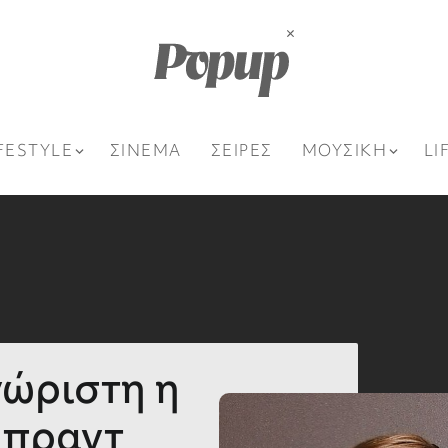
FESTYLE
ΣΙΝΕΜΑ
ΣΕΙΡΕΣ
ΜΟΥΣΙΚΗ
LI
νώριστη η
Μπραντ