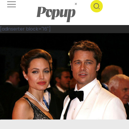
[adinserter block="16"]