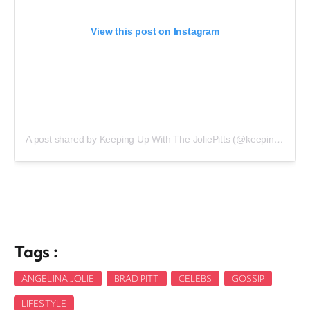
View this post on Instagram
A post shared by Keeping Up With The JoliePitts (@keepingupwiththepitts)
Tags :
ANGELINA JOLIE
,
BRAD PITT
,
CELEBS
,
GOSSIP
,
LIFESTYLE