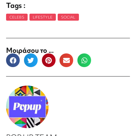
Tags :
CELEBS
,
LIFESTYLE
,
SOCIAL
Μοιράσου το ...