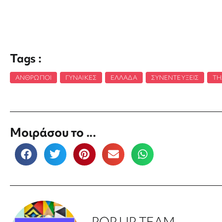
Tags :
ΆΝΘΡΩΠΟΙ
,
ΓΥΝΑΊΚΕΣ
,
ΕΛΛΆΔΑ
,
ΣΥΝΕΝΤΕΎΞΕΙΣ
,
ΤΗ
Μοιράσου το ...
POP UP TEAM