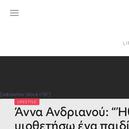
LI
[adinserter block="16"]
LIFESTYLE
Άννα Ανδριανού: “Ή
υιοθετήσω ένα παιδ