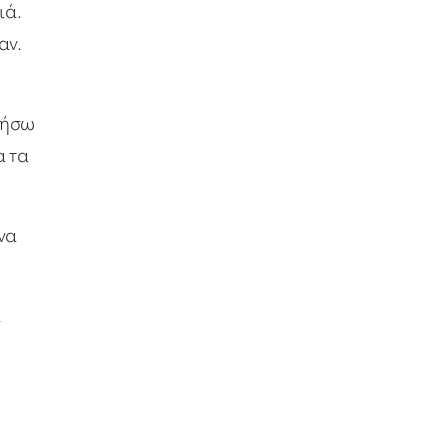
ιά.
αν.
τήσω
α τα
 να
ι