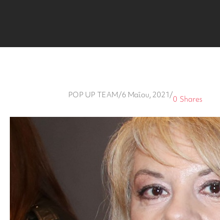
POP UP TEAM
/
6 Μαΐου, 2021
/
0
Shares