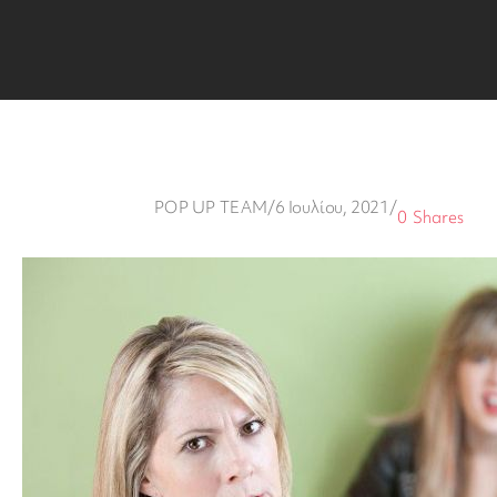
POP UP TEAM
/
6 Ιουλίου, 2021
/
0
Shares