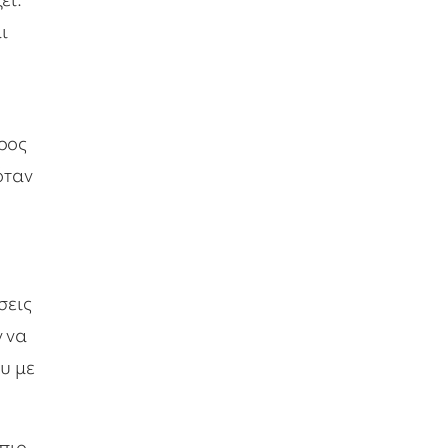
ι
έρος
όταν
σεις
ν να
ου με
 πιο