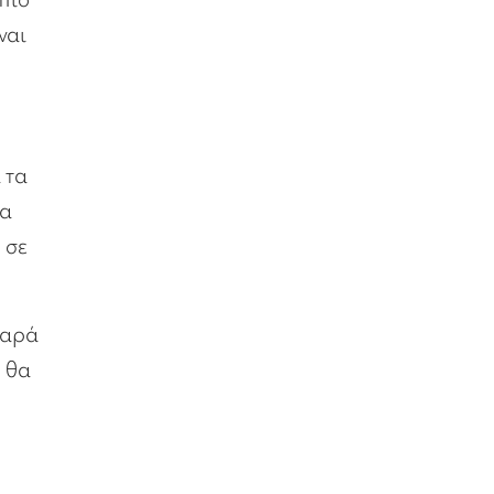
ναι
 τα
ια
 σε
παρά
, θα