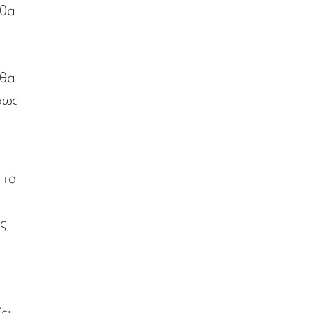
 θα
 θα
ίσως
 το
ος
ει.