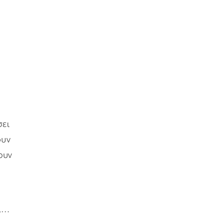
σει
ουν
ουν
να…