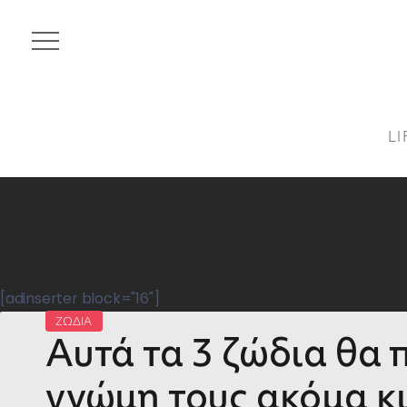
LI
[adinserter block="16"]
ΖΩΔΙΑ
Αυτά τα 3 ζώδια θα 
γνώμη τους ακόμα κι