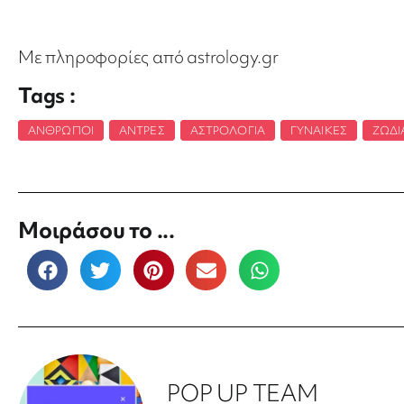
Με πληροφορίες από astrology.gr
Tags :
ΆΝΘΡΩΠΟΙ
,
ΆΝΤΡΕΣ
,
ΑΣΤΡΟΛΟΓΊΑ
,
ΓΥΝΑΊΚΕΣ
,
ΖΏΔΙ
Μοιράσου το ...
POP UP TEAM