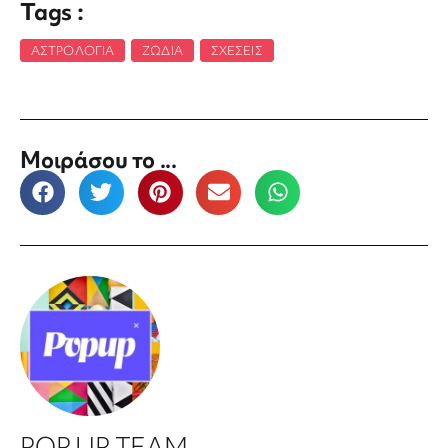
Tags :
ΑΣΤΡΟΛΟΓΊΑ
,
ΖΏΔΙΑ
,
ΣΧΈΣΕΙΣ
Μοιράσου το ...
POP UP TEAM