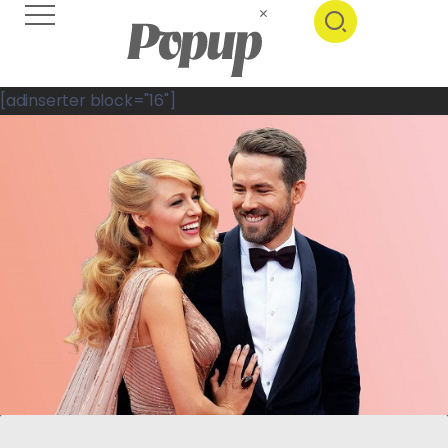
[adinserter block="16"]