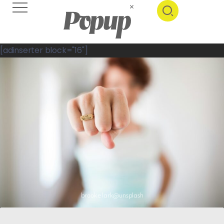
[adinserter block="16"]
brooke lark@unsplash