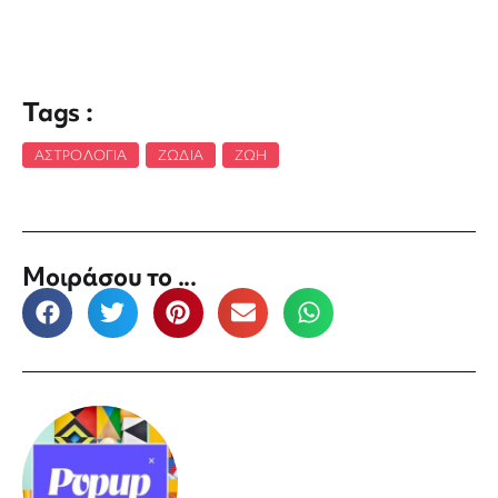
Tags :
ΑΣΤΡΟΛΟΓΊΑ
,
ΖΏΔΙΑ
,
ΖΩΉ
Μοιράσου το ...