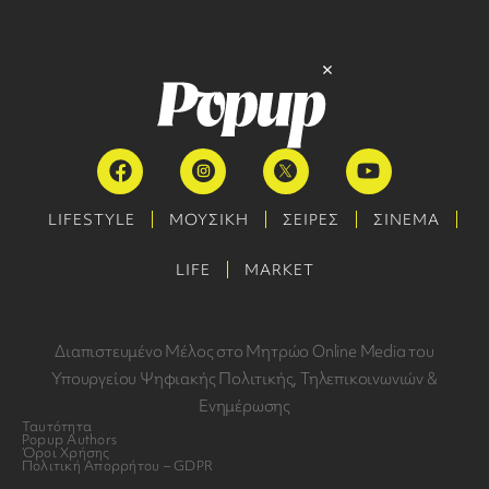
LIFESTYLE
ΜΟΥΣΙΚΗ
ΣΕΙΡΕΣ
ΣΙΝΕΜΑ
LIFE
MARKET
Διαπιστευμένο Μέλος στο Μητρώο Online Media του
Υπουργείου Ψηφιακής Πολιτικής, Τηλεπικοινωνιών &
Ενημέρωσης
Ταυτότητα
Popup Authors
Όροι Χρήσης
Πολιτική Απορρήτου – GDPR