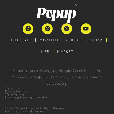
LIFESTYLE
ΜΟΥΣΙΚΗ
ΣΕΙΡΕΣ
ΣΙΝΕΜΑ
LIFE
MARKET
Διαπιστευμένο Μέλος στο Μητρώο Online Media του
Υπουργείου Ψηφιακής Πολιτικής, Τηλεπικοινωνιών &
Ενημέρωσης
Ταυτότητα
Popup Authors
Όροι Χρήσης
Πολιτική Απορρήτου – GDPR
© 2024 Spread Media - All Rights Reserved
Designed by Pixel Heroes