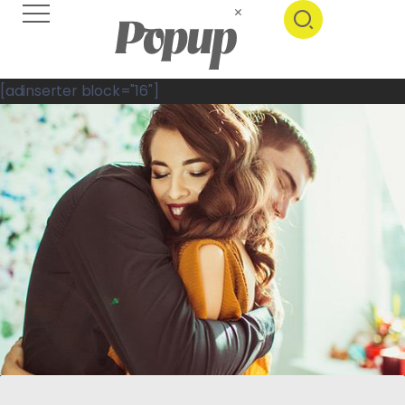
[adinserter block="16"]