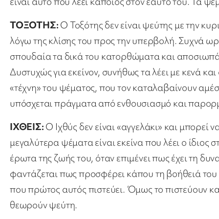
είναι αυτό που λέει κάποιος στον εαυτό του. Τα ψ
ΤΟΞΟΤΗΣ:
Ο Τοξότης δεν είναι ψεύτης με την κυρ
λόγω της κλίσης του προς την υπερβολή. Συχνά ωρα
σπουδαία τα δικά του κατορθώματα και αποσιωπά 
Δυστυχώς για εκείνον, συνήθως τα λέει με κενά και 
«τέχνη» του ψέματος, που τον καταλαβαίνουν αμέ
υπόσχεται πράγματα από ενθουσιασμό και παρορμ
ΙΧΘΕΙΣ:
Ο Ιχθύς δεν είναι «αγγελάκι» και μπορεί 
μεγαλύτερα ψέματα είναι εκείνα που λέει ο ίδιος σ
έρωτα της ζωής του, όταν επιμένει πως έχει τη δυν
φαντάζεται πως προσφέρει κάπου τη βοήθειά του χ
που πρώτος αυτός πιστεύει. Όμως το πιστεύουν και
θεωρούν ψεύτη.