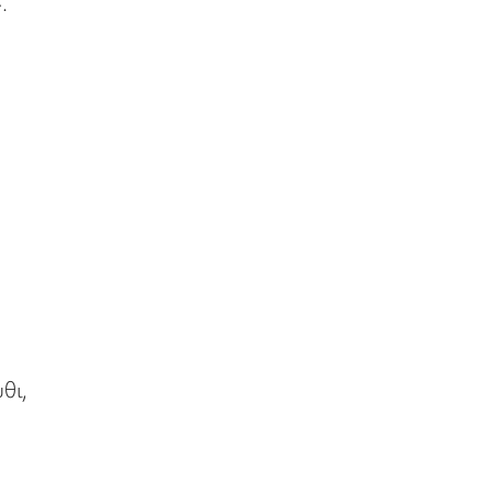
.
.
θι,