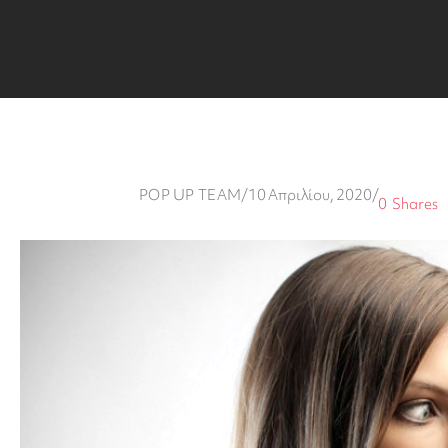
POP UP TEAM
/
10 Απριλίου, 2020
/
0
Shares