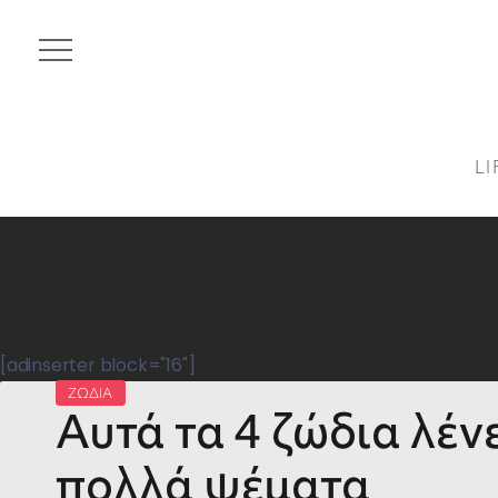
LI
[adinserter block="16"]
ΖΩΔΙΑ
Αυτά τα 4 ζώδια λένε
πολλά ψέματα