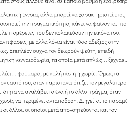
έματα στους άλλους είναι σε κάποιο βαθμό η εξαίρεση»
ιολεκτική έννοια, αλλά μπορεί να χαρακτηριστεί έτσι,
ιοποιεί την πραγματικότητα, κάνει να φαίνονται πιο
λεπτομέρειες που δεν κολακεύουν την εικόνα του.
αντιφάσεις, με άλλα λόγια είναι τόσο αδέξιος στην
σως. Επιπλέον συχνά τον θεωρούν ψεύτη, επειδή
ητική γενναιοδωρία, τα οποία μετά απλώς… ξεχνάει
να λέει… φούμαρα, με καλή πίστη ή χωρίς. Όμως τα
τον εαυτό του, όταν παριστάνει ότι ζει τον μεγαλύτερο
ατότητα να αναλάβει το ένα ή το άλλο πράγμα, όταν
ωρίς να περιμένει ανταπόδοση. Διηγείται το παραμύ
 οι άλλοι, οι οποίοι μετά απογοητεύονται και τον