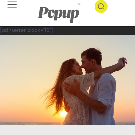
[adinserter block="16"]