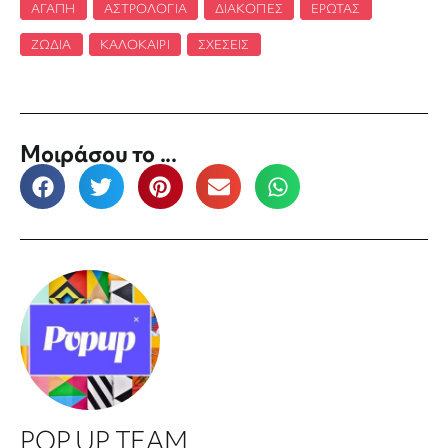
ΑΓΆΠΗ
,
ΑΣΤΡΟΛΟΓΊΑ
,
ΔΙΑΚΟΠΈΣ
,
ΈΡΩΤΑΣ
,
ΖΏΔΙΑ
,
ΚΑΛΟΚΑΊΡΙ
,
ΣΧΈΣΕΙΣ
Μοιράσου το ...
POP UP TEAM