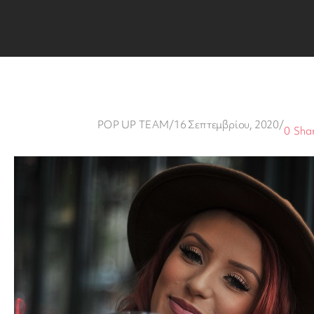
POP UP TEAM
/
16 Σεπτεμβρίου, 2020
/
0
Sha