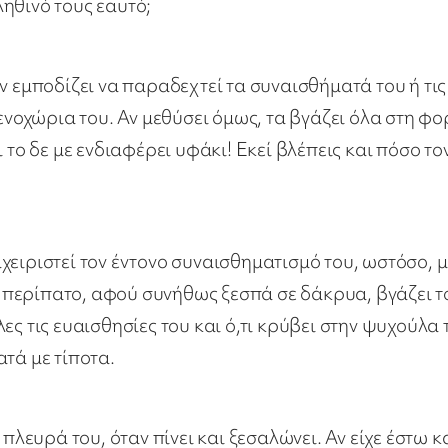
ηθινό τους εαυτό;
ν εμποδίζει να παραδεχτεί τα συναισθήματά του ή τις
τενοχώρια του. Αν μεθύσει όμως, τα βγάζει όλα στη φ
 το δε με ενδιαφέρει υφάκι! Εκεί βλέπεις και πόσο το
χειριστεί τον έντονο συναισθηματισμό του, ωστόσο, μ
περίπατο, αφού συνήθως ξεσπά σε δάκρυα, βγάζει τ
ς τις ευαισθησίες του και ό,τι κρύβει στην ψυχούλα 
τά με τίποτα.
πλευρά του, όταν πίνει και ξεσαλώνει. Αν είχε έστω κ