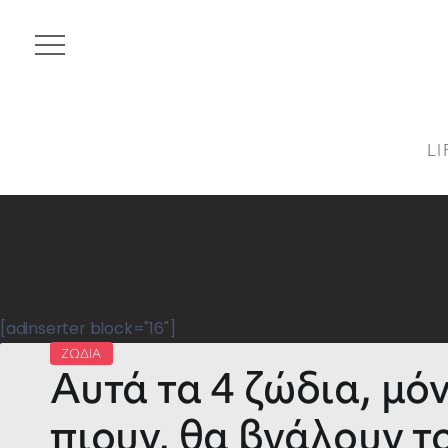
LI
[adinserter block="16"]
ΖΩΔΙΑ
Αυτά τα 4 ζώδια, μό
πιουν, θα βγάλουν τ