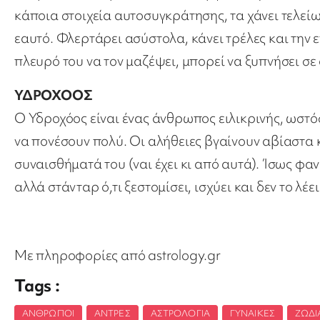
κάποια στοιχεία αυτοσυγκράτησης, τα χάνει τελείω
εαυτό. Φλερτάρει ασύστολα, κάνει τρέλες και την 
πλευρό του να τον μαζέψει, μπορεί να ξυπνήσει σ
ΥΔΡΟΧΟΟΣ
Ο Υδροχόος είναι ένας άνθρωπος ειλικρινής, ωστόσο
να πονέσουν πολύ. Οι αλήθειες βγαίνουν αβίαστα κ
συναισθήματά του (ναι έχει κι από αυτά). Ίσως φα
αλλά στάνταρ ό,τι ξεστομίσει, ισχύει και δεν το λέε
Με πληροφορίες από astrology.gr
Tags :
ΆΝΘΡΩΠΟΙ
,
ΆΝΤΡΕΣ
,
ΑΣΤΡΟΛΟΓΊΑ
,
ΓΥΝΑΊΚΕΣ
,
ΖΏΔΙ