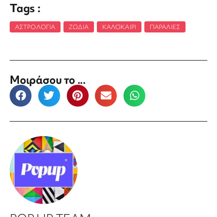
Tags :
ΑΣΤΡΟΛΟΓΊΑ
,
ΖΏΔΙΑ
,
ΚΑΛΟΚΑΊΡΙ
,
ΠΑΡΑΛΊΕΣ
Μοιράσου το ...