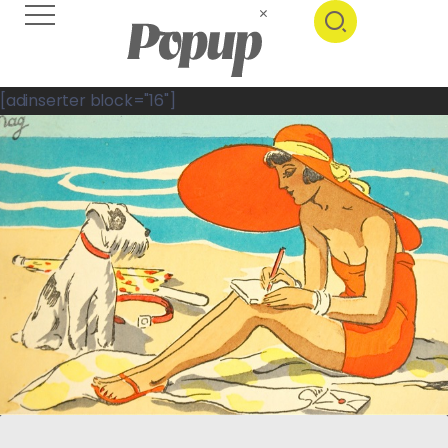
[adinserter block="16"]