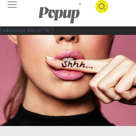
[adinserter block="16"]