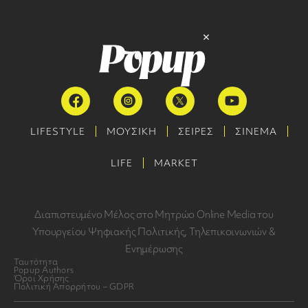
LIFESTYLE
ΜΟΥΣΙΚΗ
ΣΕΙΡΕΣ
ΣΙΝΕΜΑ
LIFE
MARKET
Διαπιστευμένο Μέλος στο Μητρώο Online Media του
Υπουργείου Ψηφιακής Πολιτικής, Τηλεπικοινωνιών &
Ενημέρωσης
Ταυτότητα
Popup Authors
Όροι Χρήσης
Πολιτική Απορρήτου – GDPR