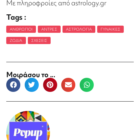
Με πληροφροίες από astrology.gr
Tags :
ΆΝΘΡΩΠΟΙ
,
ΆΝΤΡΕΣ
,
ΑΣΤΡΟΛΟΓΊΑ
,
ΓΥΝΑΊΚΕΣ
,
ΖΏΔΙΑ
,
ΣΧΈΣΕΙΣ
Μοιράσου το ...