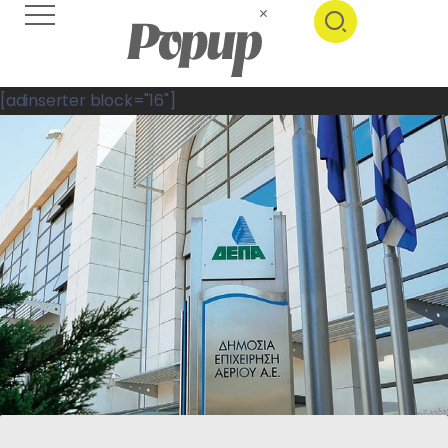
[adinserter block="16"]