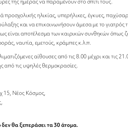
ώρες της ημέρας να παραμένουν στο σπίτι τους.
ά προσχολικής ηλικίας, υπερήλικες, έγκυες, παχύσα
φύλαξης και να επικοινωνήσουν άμεσα με το γιατρός 
ως είναι αποτέλεσμα των καιρικών συνθηκών όπως ζ
οράς, ναυτία, εμετούς, κράμπες κ.λ.π.
λιματιζόμενες αίθουσες από τις 8.00 μέχρι και τις 21.
ς από τις υψηλές θερμοκρασίες.
χ 15, Νέος Κόσμος,
,
δεν θα ξεπεράσει τα 30 άτομα.