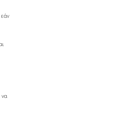
 εάν
αι
 να