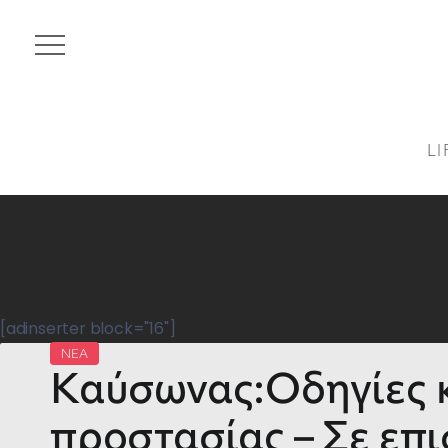
LI
[adinserter block="16"]
ΝΕΑ
Καύσωνας:Οδηγίες κ
προστασίας – Σε επ