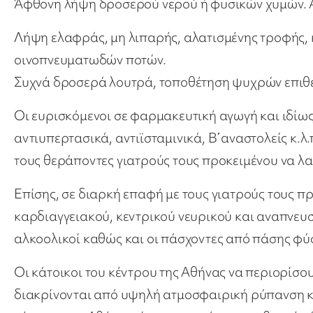
Άφθονη λήψη δροσερού νερού ή φυσικών χυμών.
Λήψη ελαφράς, μη λιπαρής, αλατισμένης τροφής,
οινοπνευματωδών ποτών.
Συχνά δροσερά λουτρά, τοποθέτηση ψυχρών επιθ
Οι ευρισκόμενοι σε φαρμακευτική αγωγή και ιδίως
αντιυπερτασικά, αντιϊσταμινικά, Β΄αναστολείς κ.
τους θεράποντες γιατρούς τους προκειμένου να λα
Επίσης, σε διαρκή επαφή με τους γιατρούς τους π
καρδιαγγειακού, κεντρικού νευρικού και αναπνευσ
αλκοολικοί καθώς και οι πάσχοντες από πάσης φ
Οι κάτοικοι του κέντρου της Αθήνας να περιορίσουν
διακρίνονται από υψηλή ατμοσφαιρική ρύπανση κα