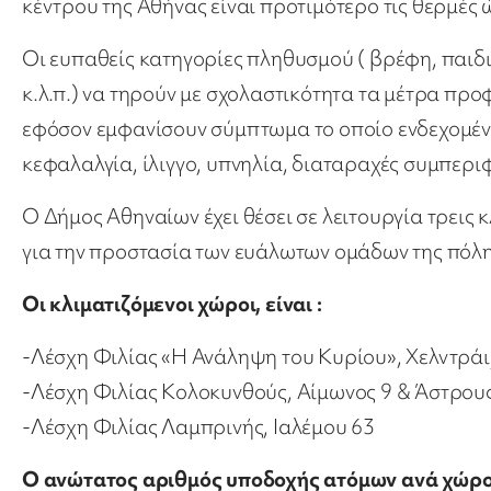
κέντρου της Αθήνας είναι προτιμότερο τις θερμές 
Οι ευπαθείς κατηγορίες πληθυσμού ( βρέφη, παιδι
κ.λ.π.) να τηρούν με σχολαστικότητα τα μέτρα προ
εφόσον εμφανίσουν σύμπτωμα το οποίο ενδεχομέν
κεφαλαλγία, ίλιγγο, υπνηλία, διαταραχές συμπεριφ
Ο Δήμος Αθηναίων έχει θέσει σε λειτουργία τρεις κ
για την προστασία των ευάλωτων ομάδων της πόλη
Οι κλιματιζόμενοι χώροι, είναι :
-Λέσχη Φιλίας «Η Ανάληψη του Κυρίου», Χελντράι
-Λέσχη Φιλίας Κολοκυνθούς, Αίμωνος 9 & Άστρους
-Λέσχη Φιλίας Λαμπρινής, Ιαλέμου 63
Ο ανώτατος αριθμός υποδοχής ατόμων ανά χώρο 