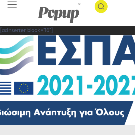
[adinserter block="16"]