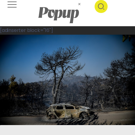
[adinserter block="16"]