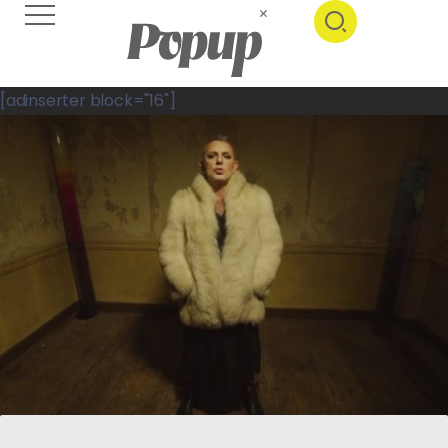
[adinserter block="16"]