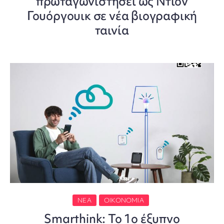
πρωταγωνιστήσει ως Ντιον
Γουόργουικ σε νέα βιογραφική
ταινία
ΝΈΑ
ΟΙΚΟΝΟΜΊΑ
Smarthink: Το 1ο έξυπνο