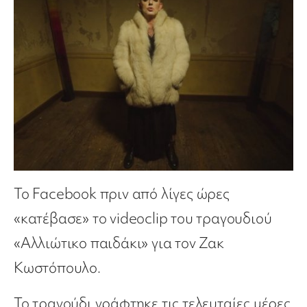
Το Facebook πριν από λίγες ώρες
«κατέβασε» τo videoclip του τραγουδιού
«Αλλιώτικο παιδάκι» για τον Ζακ
Κωστόπουλο.
Το τραγούδι γράφτηκε τις τελευταίες μέρες