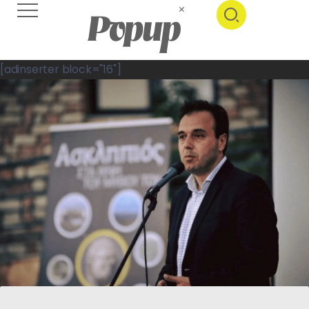
[adinserter block="16"]