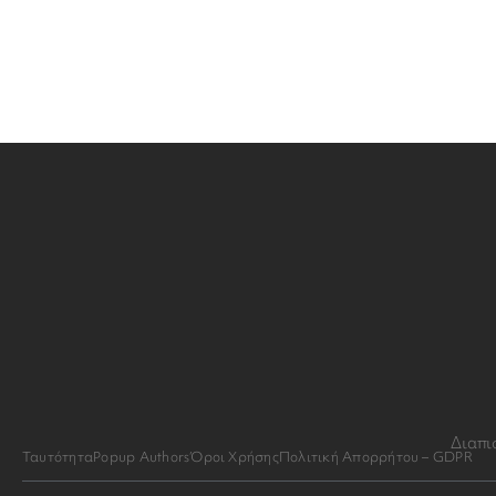
Διαπι
Ταυτότητα
Popup Authors
Όροι Χρήσης
Πολιτική Απορρήτου – GDPR