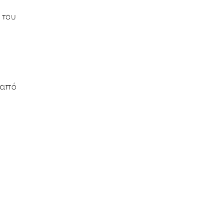
 του
 από