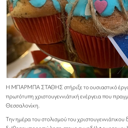
H ΜΠΑΡΜΠΑ ΣΤΑΘΗΣ στήριξε το ουσιαστικό έργο 
πρωτότυπη χριστουγεννιάτική ενέργεια που πραγμ
Θεσσαλονίκη.
Την ημέρα του στολισμού του χριστουγεννιάτικου δ