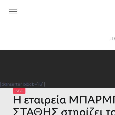
LI
[adinserter block="16"]
ΝΕΑ
Η εταιρεία ΜΠΑΡ
ΣΤΑΘΗΣ στηρίζει τ