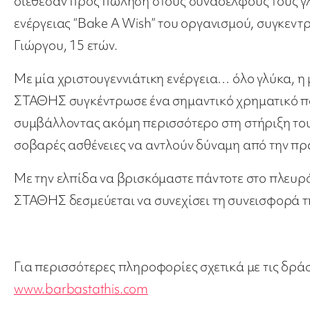
διέθεσαν προς πώληση στους συναδέλφους τους γλυ
ενέργειας “Bake A Wish” του οργανισμού, συγκεντ
Γιώργου, 15 ετών.
Με μία χριστουγεννιάτικη ενέργεια… όλο γλύκα,
ΣΤΑΘΗΣ συγκέντρωσε ένα σημαντικό χρηματικό ποσ
συμβάλλοντας ακόμη περισσότερο στη στήριξη του
σοβαρές ασθένειες να αντλούν δύναμη από την πρ
Με την ελπίδα να βρισκόμαστε πάντοτε στο πλευ
ΣΤΑΘΗΣ δεσμεύεται να συνεχίσει τη συνεισφορά τ
Για περισσότερες πληροφορίες σχετικά με τις δ
www.barbastathis.com