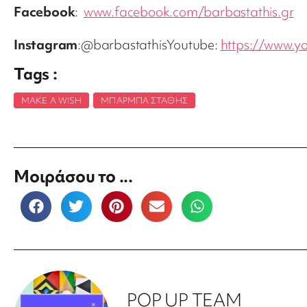
Facebook
:
www.facebook.com/barbastathis.gr
Instagram
:@barbastathisYoutube:
https://www.y
Tags :
MAKE A WISH
,
ΜΠΆΡΜΠΑ ΣΤΆΘΗΣ
Μοιράσου το ...
POP UP TEAM