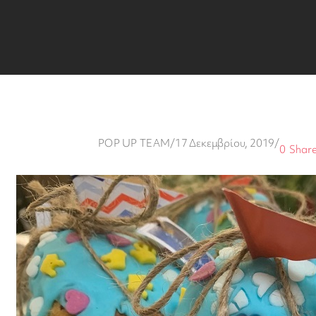
POP UP TEAM
/
17 Δεκεμβρίου, 2019
/
0
Shar