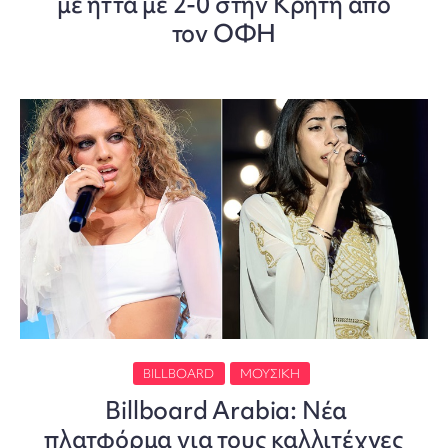
με ήττα με 2-0 στην Κρήτη από
τον ΟΦΗ
BILLBOARD
ΜΟΥΣΙΚΉ
Billboard Arabia: Νέα
πλατφόρμα για τους καλλιτέχνες