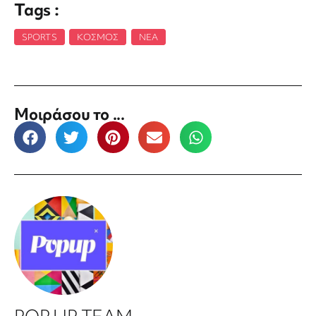
Tags :
SPORTS
,
ΚΌΣΜΟΣ
,
ΝΈΑ
Μοιράσου το ...