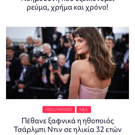
ρεύμα, χρήμα και χρόνο!
HOLLYWOOD
ΝΈΑ
Πέθανε ξαφνικά η ηθοποιός
Τσάρλμπι Ντιν σε ηλικία 32 ετών