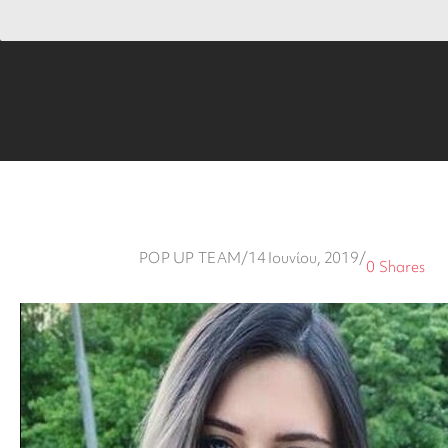
POP UP TEAM
/
14 Ιουνίου, 2019
/
0
Shares