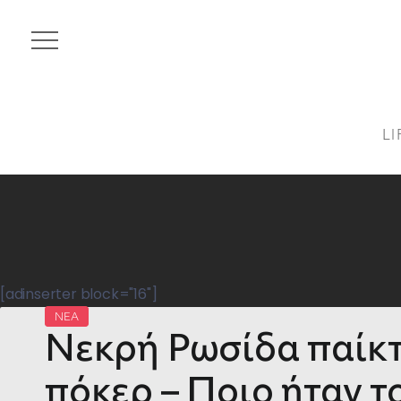
LI
[adinserter block="16"]
ΝΕΑ
Νεκρή Ρωσίδα παίκτ
πόκερ – Ποιο ήταν τ