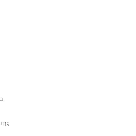
ια
 της