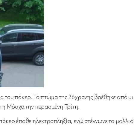
ια του πόκερ. Το πτώμα της 26χρονης βρέθηκε από μ
στη Μόσχα την περασμένη Τρίτη.
 πόκερ έπαθε ηλεκτροπληξία, ενώ στέγνωνε τα μαλλιά