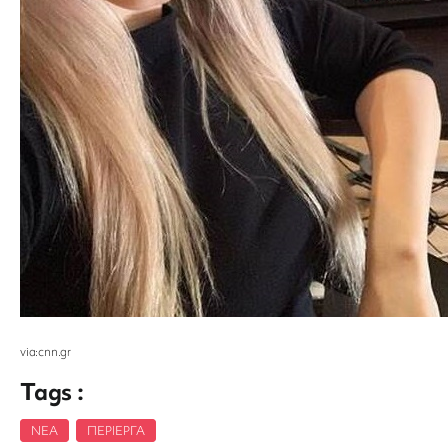
via:cnn.gr
Tags :
ΝΈΑ
,
ΠΕΡΊΕΡΓΑ