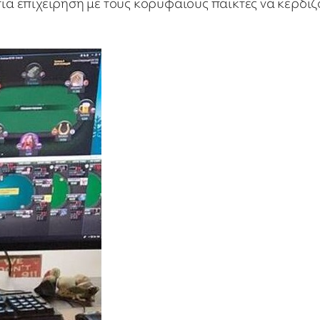
τια επιχείρηση με τους κορυφαίους παίκτες να κερδί