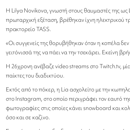
Η Lilya Novikova, γνωστή στους θαυμαστές της ως 
πρωταρχική εξέταση, βρέθηκαν ίχνη ηλεκτρικού τ
πρακτορείο TASS.
«Οι συγγενείς της θορυβήθηκαν όταν η κοπέλα δεν 
γειτόνισσά της να πάει να την τσεκάρει. Εκείνη βρ
Η 26χρονη ανέβαζε video streams στο Twitch.tv, μ
παίκτες του διαδικτύου.
Εκτός από το πόκερ, η Lia ασχολείτο με την κωπηλ
στο Instagram, στο οποίο περιγράφει τον εαυτό τη
φωτογραφίες στις οποίες κάνει snowboard και κολ
όσο και σε καζίνο.