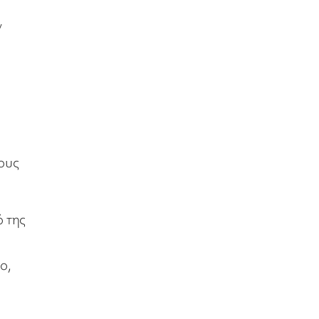
ν
τους
ό της
ο,