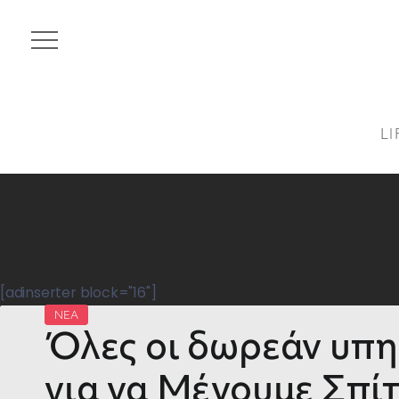
LI
[adinserter block="16"]
ΝΕΑ
Όλες οι δωρεάν υπη
για να Μένουμε Σπίτι