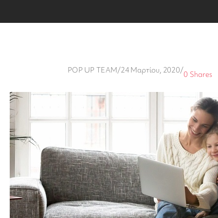
POP UP TEAM
/
24 Μαρτίου, 2020
/
0
Shares