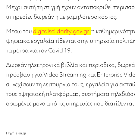
Μέχρι αυτή τη στιγμή έχουν ανταποκριθεί περισσό
υπηρεσίες δωρεάν ή με χαμηλότερο κόστος.
Μέσω του
digitalsolidarity.gov.gr
η καθημερινότητ
ψηφιακά εργαλεία τίθενται στην υπηρεσία πολιτώ
τα μέτρα για τον Covid 19.
Δωρεάν ηλεκτρονικά βιβλία και περιοδικά, δωρεά
πρόσβαση για Video Streaming και Enterprise Vid
συνεχίσουν τη λειτουργία τους, εργαλεία για εκπα
τους «ψηφιακή πλατφόρμα», συστήματα τηλεδιάσκε
ορισμένες μόνο από τις υπηρεσίες που διατίθενται
Πηγή: skai.gr