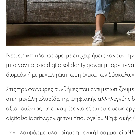
Νέα ειδική πλατφόρμα με επιχειρήσεις κάνουν τη
μπαίνοντας στο digitalsolidarity.gov.gr μπορείτε 
δωρεάν ή με μεγάλη έκπτωση ένεκα των δύσκολων
Στις πρωτόγνωρες συνθήκες που αντιμετωπίζουμε ό
ότι η μεγάλη αλυσίδα της ψηφιακής αλληλεγγύης δ
αξιοποιώντας τις ευκαιρίες για εξ αποστάσεως ερ
digitalsolidarity.gov.gr του Υπουργείου Ψηφιακής
Την πλατφόρμα υλοποίησε η Γενική Γραμματεία Ψ