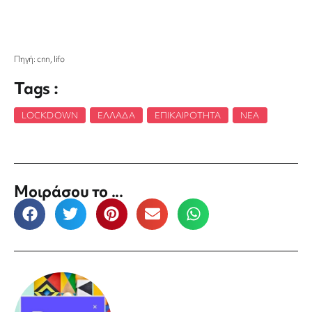
Πηγή: cnn, lifo
Tags :
LOCKDOWN
,
ΕΛΛΆΔΑ
,
ΕΠΙΚΑΙΡΌΤΗΤΑ
,
ΝΈΑ
Μοιράσου το ...