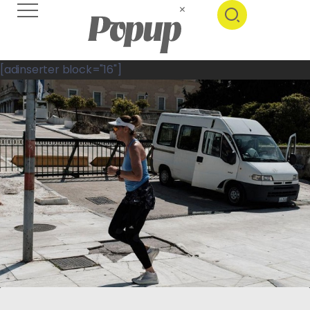
[adinserter block="16"]