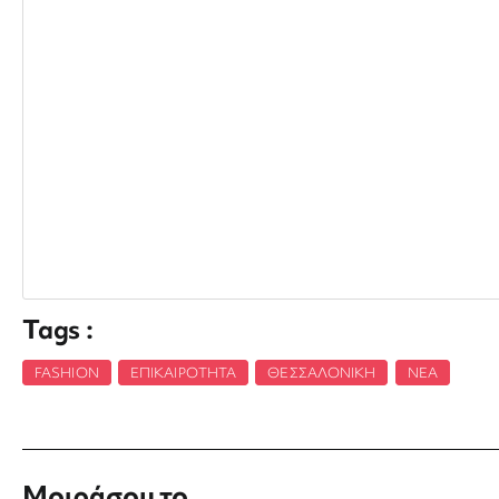
Tags :
FASHION
,
ΕΠΙΚΑΙΡΌΤΗΤΑ
,
ΘΕΣΣΑΛΟΝΊΚΗ
,
ΝΈΑ
Μοιράσου το ...