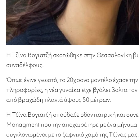
Η Τζίνα Βογιατζή σκοτώθηκε στην Θεσσαλονίκη βυθ
συναδέλφους.
Όπως έγινε γνωστό, το 20χρονο μοντέλο έχασε την
πληροφορίες, η νέα γυναίκα είχε βγάλει βόλτα τον
από βραχώδη πλαγιά ύψους 50 μέτρων.
Η Τζίνα Βογιατζή σπούδαζε οδοντιατρική και συν
Managment που την αποχαιρέτησε με ένα μήνυμα σ
συγκλονισμένοι με το ξαφνικό χαμό της Τζίνας μα