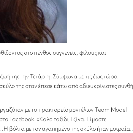
ίζοντας στο πένθος συγγενείς, φίλους και
 ζωή της την Τετάρτη. Σύμφωνα με τις έως τώρα
 σκύλο της όταν έπεσε κάτω από αδιευκρίνιστες συνθ
εργαζόταν με το πρακτορείο μοντέλων Τeam Model
το Facebook. «Καλό ταξίδι Τζίνα. Είμαστε
ς…Η βόλτα με τον αγαπημένο της σκύλο ήταν μοιραία.