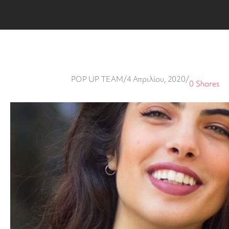
POP UP TEAM
/
4 Απριλίου, 2020
/
0
Shares