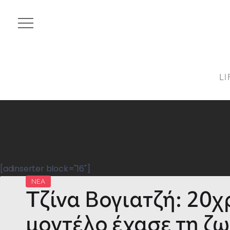
LI
[adinserter block="16"]
ΝΕΑ
Τζίνα Βογιατζή: 20χ
μοντέλο έχασε τη ζω