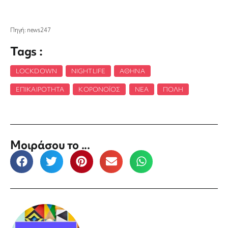
Πηγή: news247
Tags :
LOCKDOWN
,
NIGHTLIFE
,
ΑΘΉΝΑ
,
ΕΠΙΚΑΙΡΌΤΗΤΑ
,
ΚΟΡΟΝΟΪΌΣ
,
ΝΈΑ
,
ΠΌΛΗ
Μοιράσου το ...