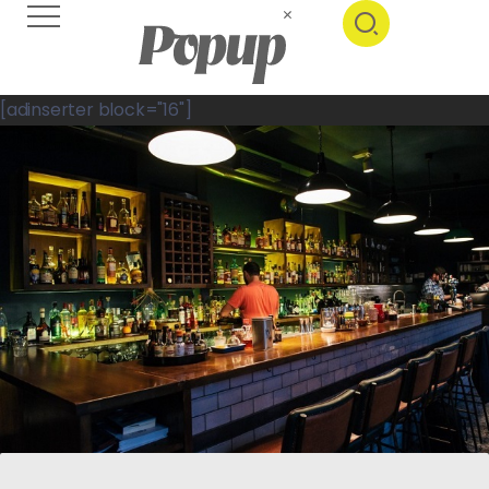
[adinserter block="16"]