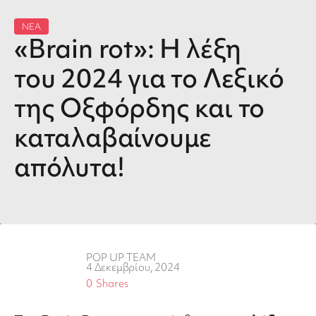
ΝΕΑ
«Brain rot»: H λέξη
του 2024 για το Λεξικό
της Οξφόρδης και το
καταλαβαίνουμε
απόλυτα!
POP UP TEAM
4 Δεκεμβρίου, 2024
0
Shares