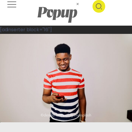
[adinserter block="16"]
©desola-lanre-ologununsplash