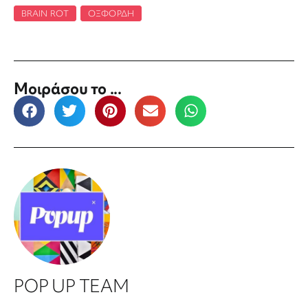
BRAIN ROT
,
ΟΞΦΌΡΔΗ
Μοιράσου το ...
POP UP TEAM