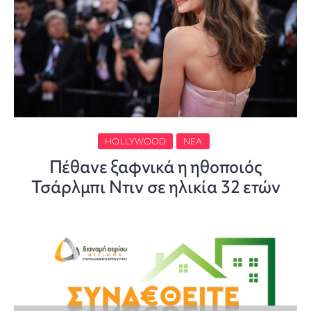
HOLLYWOOD
ΝΈΑ
Πέθανε ξαφνικά η ηθοποιός
Τσάρλμπι Ντιν σε ηλικία 32 ετών