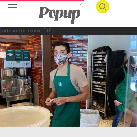
[adinserter block="16"]