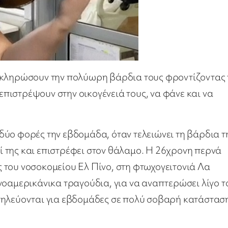
λοκληρώσουν την πολύωρη βάρδια τους φροντίζοντας 
 επιστρέψουν στην οικογένειά τους, να φάνε και να
, δύο φορές την εβδομάδα, όταν τελειώνει τη βάρδια τ
λί της και επιστρέφει στον θάλαμο. Η 26χρονη περνά
 του νοσοκομείου Ελ Πίνο, στη φτωχογειτονιά Λα
νοαμερικάνικα τραγούδια, για να αναπτερώσει λίγο τ
σηλεύονται για εβδομάδες σε πολύ σοβαρή κατάστασ