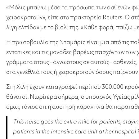
«Μόλις μπαίνω μέσα τα πρόσωπα των ασθενών φωτί
χειροκροτούν», είπε στο πρακτορείο Reuters. Ο στόχ
λίγη ελπίδα» με το βιολί της. «Κάθε φορά, παίζω μ
Η πρωτοβουλία της Νταμάρις είναι μια από τις πολ
εντατικές και τις μονάδες βαρέως πασχόντων των
γράμματα στους –άγνωστους σε αυτούς– ασθενείς, 
στα γενέθλιά τους ή χειροκροτούν όσους παίρνουν 
Στη Χιλή έχουν καταγραφεί περίπου 300.000 κρού
θάνατοι. Νωρίτερα σήμερα, ο υπουργός Υγείας μίλ
όμως τόνισε ότι η αυστηρή καραντίνα θα παραταθε
This nurse goes the extra mile for patients, stayi
patients in the intensive care unit at her hospital