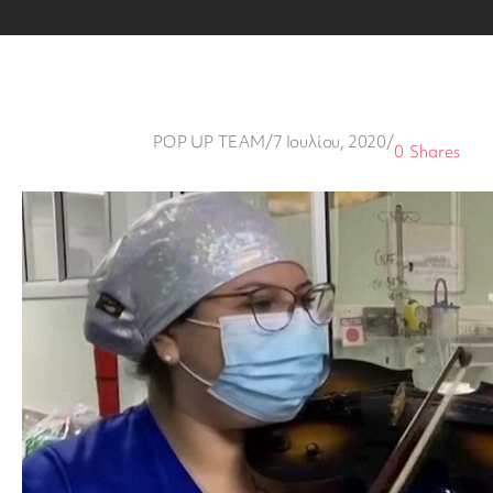
POP UP TEAM
/
7 Ιουλίου, 2020
/
0
Shares