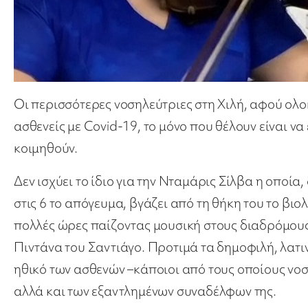
Οι περισσότερες νοσηλεύτριες στη Χιλή, αφού ο
ασθενείς με Covid-19, το μόνο που θέλουν είναι να
κοιμηθούν.
Δεν ισχύει το ίδιο για την Νταμάρις Σίλβα η οποία
στις 6 το απόγευμα, βγάζει από τη θήκη του το βιο
πολλές ώρες παίζοντας μουσική στους διαδρόμους
Πιντάνα του Σαντιάγο. Προτιμά τα δημοφιλή, λατι
ηθικό των ασθενών –κάποιοι από τους οποίους νο
αλλά και των εξαντλημένων συναδέλφων της.