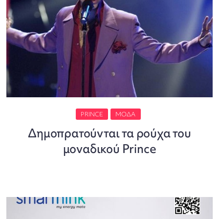
PRINCE
ΜΌΔΑ
Δημοπρατούνται τα ρούχα του
μοναδικού Prince