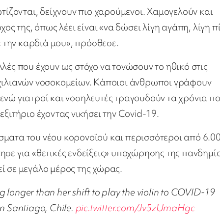
ζονται, δείχνουν πιο χαρούμενοι. Χαμογελούν και
ος της, όπως λέει είναι «να δώσει λίγη αγάπη, λίγη π
ε την καρδιά μου», πρόσθεσε.
λές που έχουν ως στόχο να τονώσουν το ηθικό στις
 χιλιανών νοσοκομείων. Κάποιοι άνθρωποι γράφουν
ενώ γιατροί και νοσηλευτές τραγουδούν τα χρόνια π
εξιτήριο έχοντας νικήσει την Covid-19.
σματα του νέου κορονοϊού και περισσότεροι από 6.0
ησε για «θετικές ενδείξεις» υποχώρησης της πανδημί
ί σε μεγάλο μέρος της χώρας.
ng longer than her shift to play the violin to COVID-19
 in Santiago, Chile.
pic.twitter.com/Jv5zUmaHgc