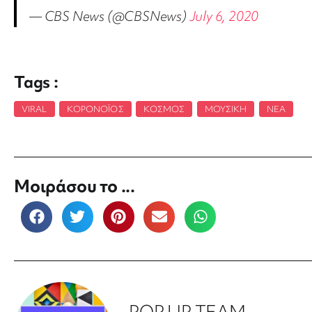
— CBS News (@CBSNews)
July 6, 2020
Tags :
VIRAL
,
ΚΟΡΟΝΟΪΌΣ
,
ΚΌΣΜΟΣ
,
ΜΟΥΣΙΚΉ
,
ΝΈΑ
Μοιράσου το ...
POP UP TEAM