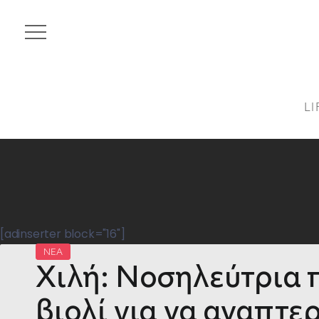
LI
[adinserter block="16"]
ΝΕΑ
Χιλή: Νοσηλεύτρια π
βιολί για να αναπτε