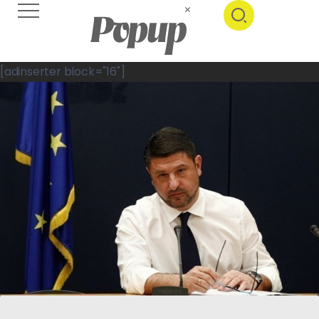
[adinserter block="16"]