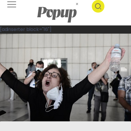
[adinserter block="16"]