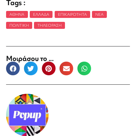
Tags :
ΑΘΉΝΑ
,
ΕΛΛΆΔΑ
,
ΕΠΙΚΑΙΡΌΤΗΤΑ
,
ΝΈΑ
,
ΠΟΛΙΤΙΚΉ
,
ΤΗΛΕΌΡΑΣΗ
Μοιράσου το ...