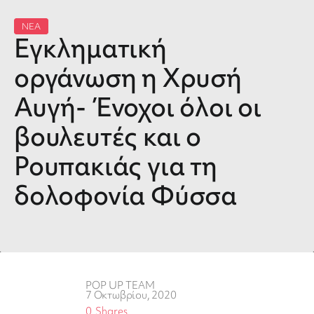
ΝΕΑ
Εγκληματική
οργάνωση η Χρυσή
Αυγή- Ένοχοι όλοι οι
βουλευτές και ο
Ρουπακιάς για τη
δολοφονία Φύσσα
POP UP TEAM
7 Οκτωβρίου, 2020
0
Shares