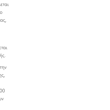
εται
το
ας,
εται
ής.
την
ης,
000
ων