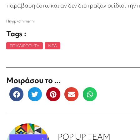
παράβαση έστω και αν δεν διέπραξαν οι ίδιοι την
Πηγή: kathimerini
Tags :
ΕΠΙΚΑΙΡΌΤΗΤΑ
,
ΝΈΑ
Μοιράσου το ...
POP UP TEAM