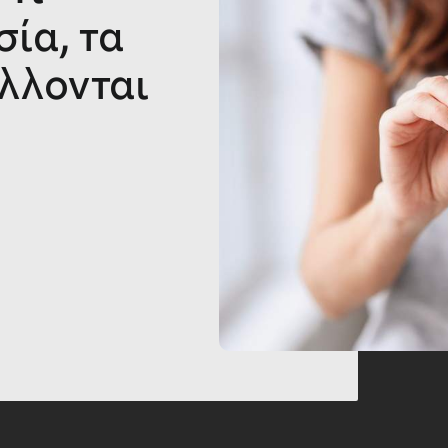
ία, τα
λλονται