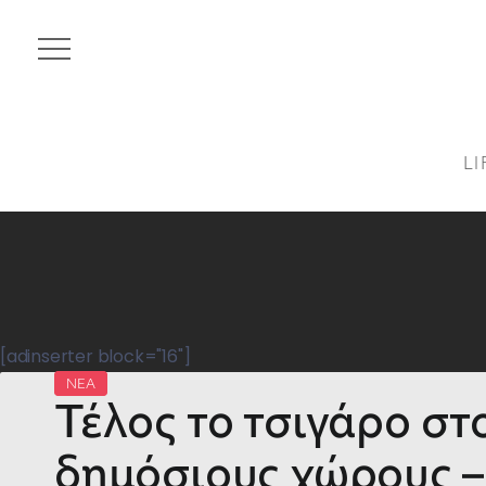
LI
[adinserter block="16"]
ΝΕΑ
Τέλος το τσιγάρο στ
δημόσιους χώρους –