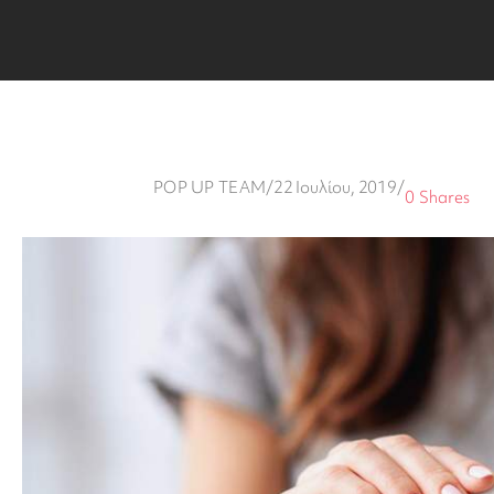
POP UP TEAM
/
22 Ιουλίου, 2019
/
0
Shares