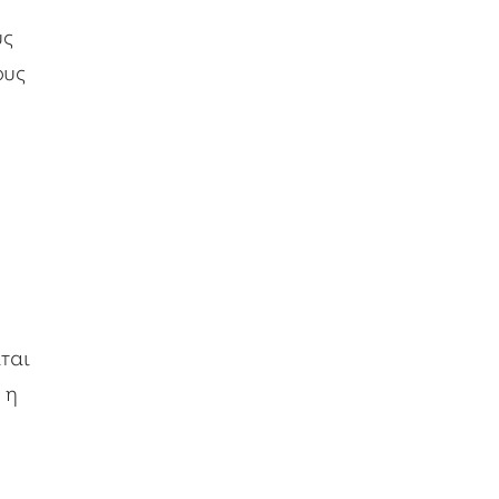
υς
ους
ται
 η