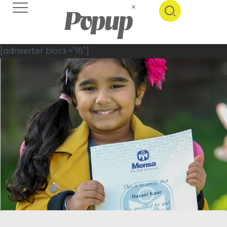
[adinserter block="16"]