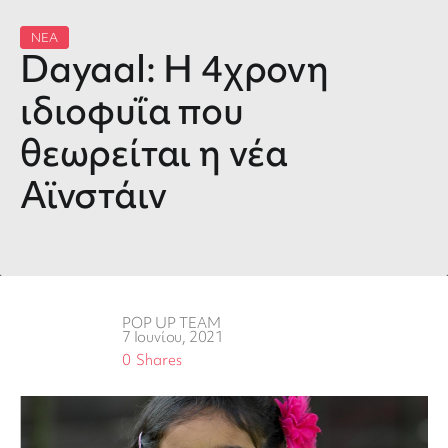
ΝΕΑ
Dayaal: Η 4χρονη
ιδιοφυΐα που
θεωρείται η νέα
Αϊνστάιν
POP UP TEAM
7 Ιουνίου, 2021
0
Shares