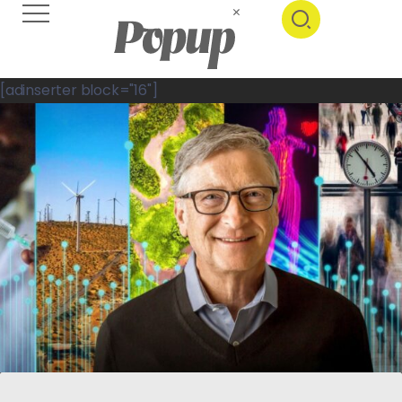
[adinserter block="16"]