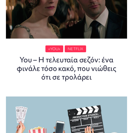
«YOU»
NETFLIX
You – Η τελευταία σεζόν: ένα
φινάλε τόσο κακό, που νιώθεις
ότι σε τρολάρει