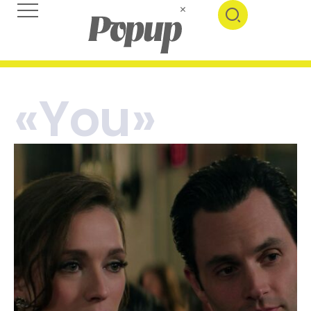
«You»