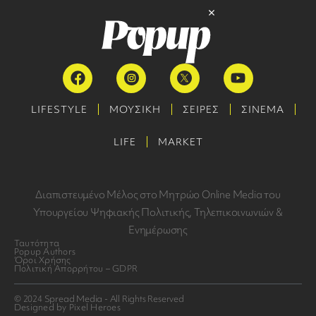
LIFESTYLE
ΜΟΥΣΙΚΗ
ΣΕΙΡΕΣ
ΣΙΝΕΜΑ
LIFE
MARKET
Διαπιστευμένο Μέλος στο Μητρώο Online Media του
Υπουργείου Ψηφιακής Πολιτικής, Τηλεπικοινωνιών &
Ενημέρωσης
Ταυτότητα
Popup Authors
Όροι Χρήσης
Πολιτική Απορρήτου – GDPR
© 2024 Spread Media - All Rights Reserved
Designed by Pixel Heroes