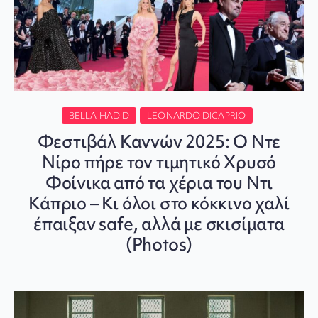
BELLA HADID
LEONARDO DICAPRIO
Φεστιβάλ Καννών 2025: Ο Ντε
Νίρο πήρε τον τιμητικό Χρυσό
Φοίνικα από τα χέρια του Ντι
Κάπριο – Κι όλοι στο κόκκινο χαλί
έπαιξαν safe, αλλά με σκισίματα
(Photos)