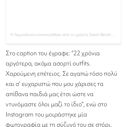
Η δημοσίευση κοινοποιήθηκε από το χρήστη David Beckham (@davidbeckham)
Στο caption του έγραφε: “22 χρόνια
αργότερα, ακόμα ασορτί outfits.
Χαρούμενη επέτειος. Σε αγαπώ τόσο πολύ
και σ’ ευχαριστώ που μου χάρισες τα
απίθανα παιδιά μας έτσι ώστε να
ντυνόμαστε όλοι μαζί το ίδιο”, ενώ στο
Instagram του μοιράστηκε μία
φωτογραφία με τη σύζυγό του σε στόρι.