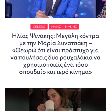
CELEBS
ΗΛΊΑΣ ΨΙΝΆΚΗΣ
Ηλίας Ψινάκης: Μεγάλη κόντρα
με την Μαρία Συνατσάκη –
«Θεωρώ ότι είναι πρόστυχο για
να πουλήσεις δυο ρουχαλάκια να
χρησιμοποιείς ένα τόσο
σπουδαίο και ιερό κίνημα»