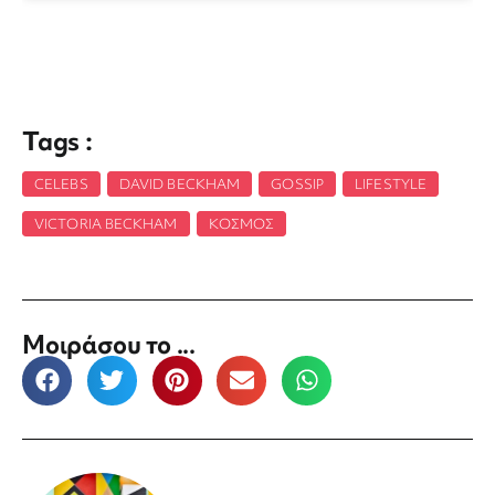
Tags :
CELEBS
,
DAVID BECKHAM
,
GOSSIP
,
LIFESTYLE
,
VICTORIA BECKHAM
,
ΚΌΣΜΟΣ
Μοιράσου το ...