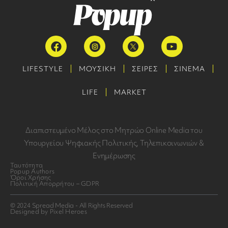
LIFESTYLE
ΜΟΥΣΙΚΗ
ΣΕΙΡΕΣ
ΣΙΝΕΜΑ
LIFE
MARKET
Διαπιστευμένο Μέλος στο Μητρώο Online Media του
Υπουργείου Ψηφιακής Πολιτικής, Τηλεπικοινωνιών &
Ενημέρωσης
Ταυτότητα
Popup Authors
Όροι Χρήσης
Πολιτική Απορρήτου – GDPR
© 2024 Spread Media - All Rights Reserved
Designed by Pixel Heroes