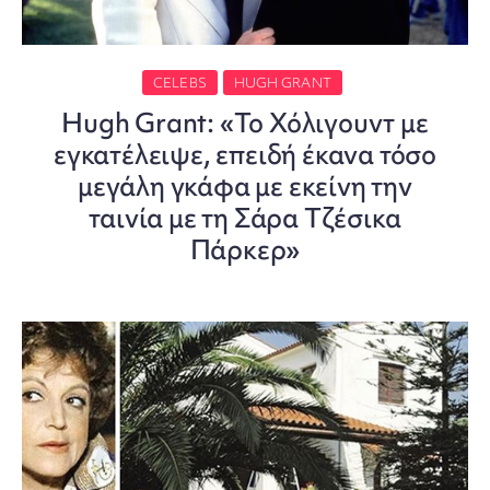
CELEBS
HUGH GRANT
Hugh Grant: «Το Χόλιγουντ με
εγκατέλειψε, επειδή έκανα τόσο
μεγάλη γκάφα με εκείνη την
ταινία με τη Σάρα Τζέσικα
Πάρκερ»