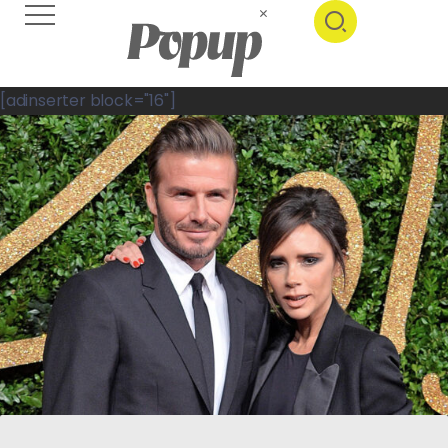
[adinserter block="16"]