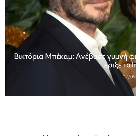
Βικτόρια Μπέκαμ: Aνέβασε γυμνή φ
έριξε το 
07/09