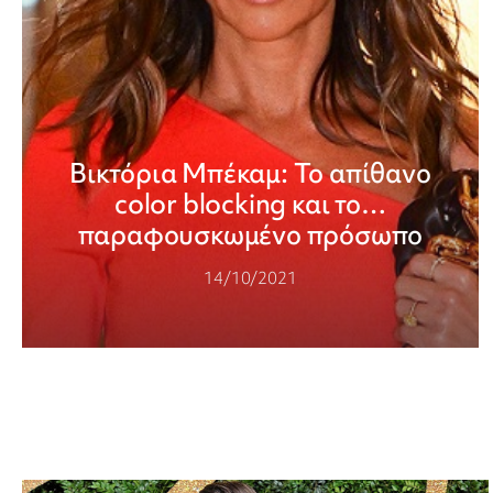
Βικτόρια Μπέκαμ: Το απίθανο
color blocking και το…
παραφουσκωμένο πρόσωπο
14/10/2021