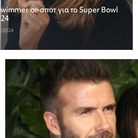
chwimmer σε σποτ για το Super Bowl
024
2/2024