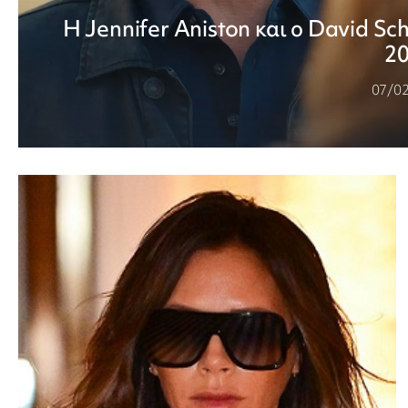
Η Jennifer Aniston και ο David S
2
07/0