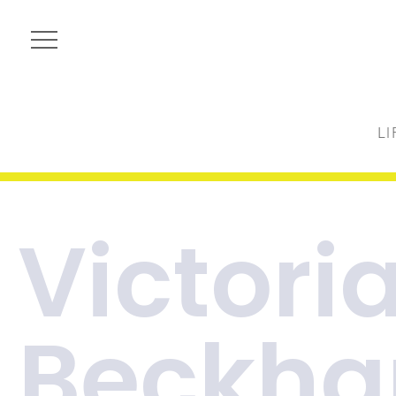
LI
Victori
Beckh