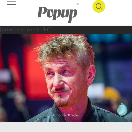
[adinserter block="16"]
©Harald Krichel