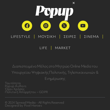
LIFESTYLE
ΜΟΥΣΙΚΗ
ΣΕΙΡΕΣ
ΣΙΝΕΜΑ
LIFE
MARKET
Διαπιστευμένο Μέλος στο Μητρώο Online Media του
Υπουργείου Ψηφιακής Πολιτικής, Τηλεπικοινωνιών &
Ενημέρωσης
Ταυτότητα
Popup Authors
Όροι Χρήσης
Πολιτική Απορρήτου – GDPR
© 2024 Spread Media - All Rights Reserved
Designed by Pixel Heroes