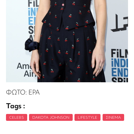
ΦΩΤΟ: EPA
Tags :
CELEBS
,
DAKOTA JOHNSON
,
LIFESTYLE
,
ΣΙΝΕΜΆ