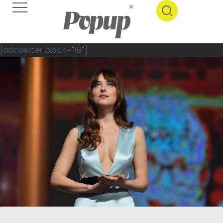
[adinserter block="16"]