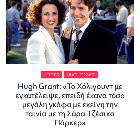
CELEBS
HUGH GRANT
Hugh Grant: «Το Χόλιγουντ με
εγκατέλειψε, επειδή έκανα τόσο
μεγάλη γκάφα με εκείνη την
ταινία με τη Σάρα Τζέσικα
Πάρκερ»