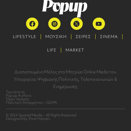
LIFESTYLE
ΜΟΥΣΙΚΗ
ΣΕΙΡΕΣ
ΣΙΝΕΜΑ
LIFE
MARKET
Διαπιστευμένο Μέλος στο Μητρώο Online Media του
Υπουργείου Ψηφιακής Πολιτικής, Τηλεπικοινωνιών &
Ενημέρωσης
Ταυτότητα
Popup Authors
Όροι Χρήσης
Πολιτική Απορρήτου – GDPR
© 2024 Spread Media - All Rights Reserved
Designed by Pixel Heroes