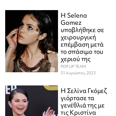
Η Selena
Gomez
υποβλήθηκε σε
χειρουργική
επέμβαση μετά
το σπάσιμο του
χεριού της
POP UP TEAM
31 Αυγούστου, 2023
Η Σελίνα Γκόμεζ
γιόρτασε τα
γενέθλιά της με
τις Κριστίνα