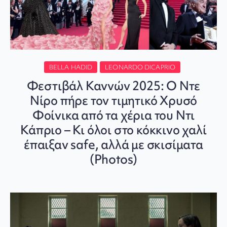
BELLA HADID
LEONARDO DICAPRIO
Φεστιβάλ Καννών 2025: Ο Ντε
Νίρο πήρε τον τιμητικό Χρυσό
Φοίνικα από τα χέρια του Ντι
Κάπριο – Κι όλοι στο κόκκινο χαλί
έπαιξαν safe, αλλά με σκισίματα
(Photos)