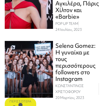
Αγκιλέρα, Πάρις
Χίλτον και
«Barbie»
POP UP TEAM
24 Ιουλίου, 2023
Selena Gomez:
Η γυναίκα με
τους
περισσότερους
followers στο
Instagram
ΚΩΝΣΤΑΝΤΙΝΟΣ
ΧΡΙΣΤΟΦΟΡΟΥ
20 Μαρτίου, 2023
ΠΕΡΙΣΣΌΤΕΡΑ