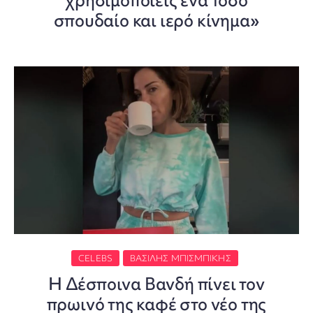
χρησιμοποιείς ένα τόσο
σπουδαίο και ιερό κίνημα»
CELEBS
ΒΑΣΊΛΗΣ ΜΠΙΣΜΠΊΚΗΣ
Η Δέσποινα Βανδή πίνει τον
πρωινό της καφέ στο νέο της