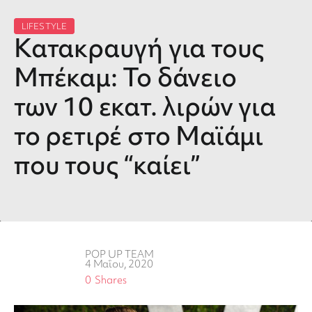
LIFESTYLE
Κατακραυγή για τους
Μπέκαμ: Το δάνειο
των 10 εκατ. λιρών για
το ρετιρέ στο Μαϊάμι
που τους “καίει”
POP UP TEAM
4 Μαΐου, 2020
0
Shares