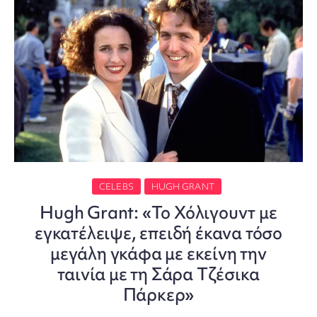
CELEBS
HUGH GRANT
Hugh Grant: «Το Χόλιγουντ με
εγκατέλειψε, επειδή έκανα τόσο
μεγάλη γκάφα με εκείνη την
ταινία με τη Σάρα Τζέσικα
Πάρκερ»