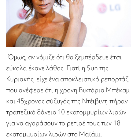
Όμως, αν νόμιζε ότι θα ξεμπέρδευε έτσι
εύκολα έκανε λάθος. Γιατί η Sun της
Κυριακής, είχε ένα αποκλειστικό ρεπορτάζ
που ανέφερε ότι η χρονη Βικτόρια Μπέκαμ
και 45χρονος σύζυγός της Ντέιβιντ, πήραν
τραπεζικό δάνειο 10 εκατομμυρίων λιρών
για να αγοράσουν το ρετιρέ τους των 18
εκατομμυρίων λιρών στο Μαϊάμι.