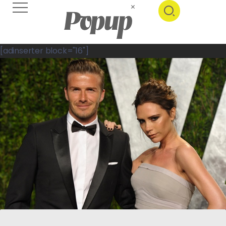
[adinserter block="16"]