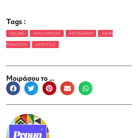
Tags :
CELEBS
,
HOLLYWOOD
,
INSTAGRAM
,
JOHN
TRAVOLTA
,
LIFESTYLE
Μοιράσου το ...