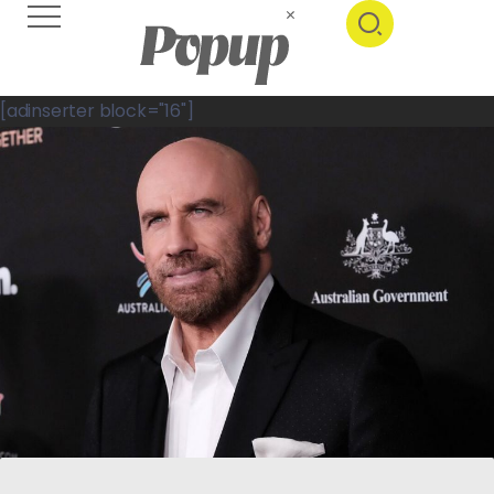
[adinserter block="16"]