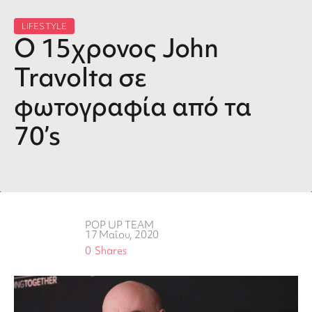
LIFESTYLE
O 15χρονος John
Travolta σε
φωτογραφία από τα
70’s
POP UP TEAM
17 Μαΐου, 2020
0
Shares